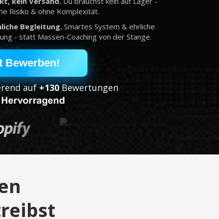
kt, kein Versand.
Du brauchst kein auf Lager -
ne Risiko & ohne Komplexität.
önliche Begleitung.
Smartes System & ehrliche
ung - statt Massen-Coaching von der Stange.
t Bewerben!
erend auf
+130
Bewertungen
nen
reibst