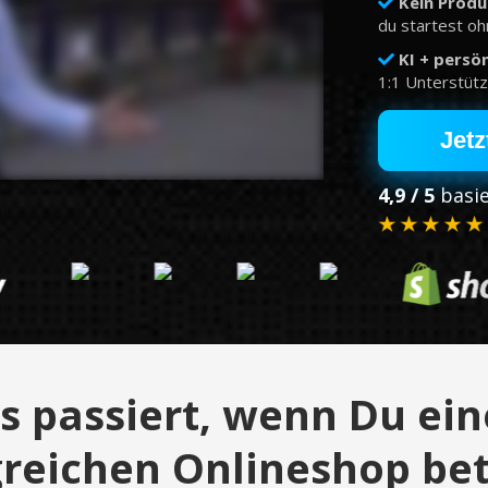
Kein Produ
du startest oh
​K​I + pers
1:1 Unterstütz
Jetz
4,9 / 5
basi
s passiert, wenn Du ei
greichen Onlineshop bet