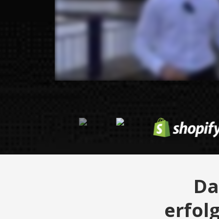
Da
erfol