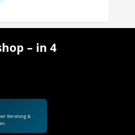
hop – in 4
cher Beratung &
um.