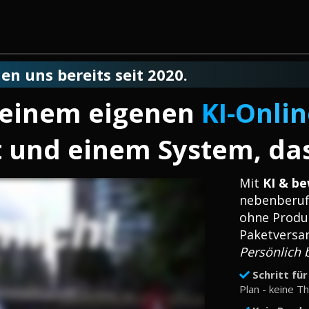
en uns bereits seit 2020.
 deinem eigenen
KI-Onli
t und einem System, das 
Mit
KI & be
nebenberufl
ohne Produ
Paketversa
Persönlich b
Schritt für
Plan - keine T